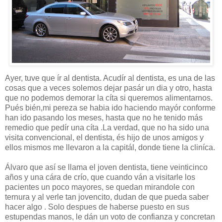
Ayer, tuve que ír al dentista. Acudír al dentista, es una de las
cosas que a veces solemos dejar pasár un dia y otro, hasta
que no podemos demorar la cíta si queremos alimentarnos.
Pués bién,mi pereza se habia ido haciendo mayór conforme
han ido pasando los meses, hasta que no he tenido más
remedio que pedír una cíta .La verdad, que no ha sido una
visita convencional, el dentista, és hijo de unos amigos y
ellos mismos me llevaron a la capitál, donde tiene la cliníca.
Álvaro que así se llama el joven dentista, tiene veinticinco
años y una cára de crío, que cuando ván a visitarle los
pacientes un poco mayores, se quedan mirandole con
ternura y al verle tan jovencito, dudan de que pueda saber
hacer algo . Solo despues de haberse puesto en sus
estupendas manos, le dán un voto de confianza y concretan