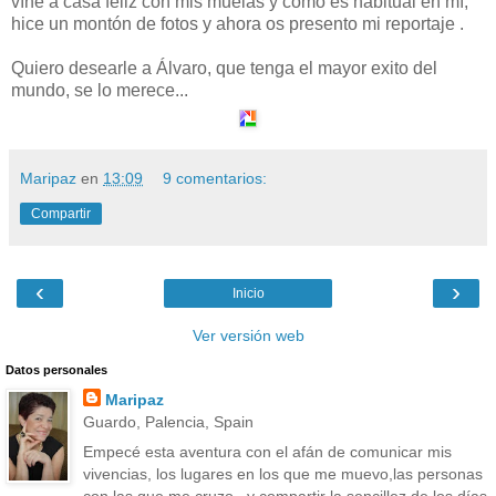
víne a casa feliz con mis muelas y como és habitual en mí,
hice un montón de fotos y ahora os presento mi reportaje .
Quiero desearle a Álvaro, que tenga el mayor exito del
mundo, se lo merece...
Maripaz
en
13:09
9 comentarios:
Compartir
‹
›
Inicio
Ver versión web
Datos personales
Maripaz
Guardo, Palencia, Spain
Empecé esta aventura con el afán de comunicar mis
vivencias, los lugares en los que me muevo,las personas
con las que me cruzo...y compartir la sencillez de los días