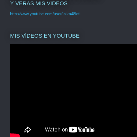
Y VERAS MIS VIDEOS
http://www.youtube.com/user/laika48leti
MIS VÍDEOS EN YOUTUBE