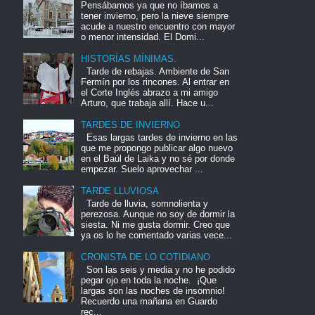
Pensábamos ya que no íbamos a
tener invierno, pero la nieve siempre
acude a nuestro encuentro con mayor
o menor intensidad. El Domi...
HISTORÍAS MÍNIMAS.
Tarde de rebajas. Ambiente de San
Fermín por los rincones. Al entrar en
el Corte Inglés abrazo a mi amigo
Arturo, que trabaja allí. Hace u...
TARDES DE INVIERNO
Esas largas tardes de invierno en las
que me propongo publicar algo nuevo
en el Baúl de Laika y no sé por donde
empezar. Suelo aprovechar ...
TARDE LLUVIOSA
Tarde de lluvia, somnolienta y
perezosa. Aunque no soy de dormir la
siesta. Ni me gusta dormir. Creo que
ya os lo he comentado varias vece...
CRONISTA DE LO COTIDIANO
Son las seis y media y no he podido
pegar ojo en toda la noche. ¡Que
largas son las noches de insomnio!
Recuerdo una mañana en Guardo
rec...